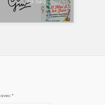
1er Juin)
s avec
*